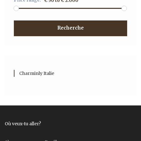
Price range:
€ 50 to € 2.000
Recherche
Charminly Italie
Où veux-tu aller?