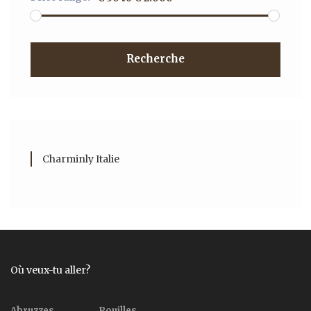
Recherche
Charminly Italie
Où veux-tu aller?
Abruzzes
Pouilles