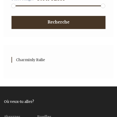
Recherche
Charminly Italie
Où veux-tu aller?
Abruzzes
Pouilles